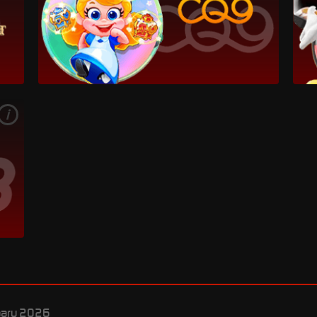
i
rbaru 2026