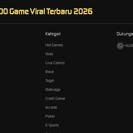
00 Game Viral Terbaru 2026
Kategori
Dukung
Hot Games
+62
Slots
Live Casino
Race
Togel
Olahraga
Crash Game
Arcade
Poker
E-Sports