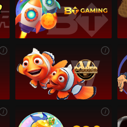
i
i
i
i