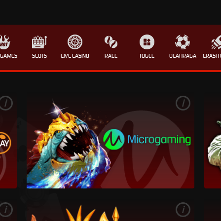
 GAMES
SLOTS
LIVE CASINO
RACE
TOGEL
OLAHRAGA
CRASH
i
i
i
i