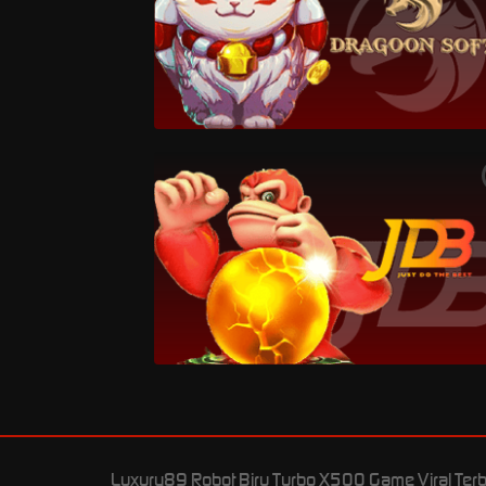
Luxury89 Robot Biru Turbo X500 Game Viral Te