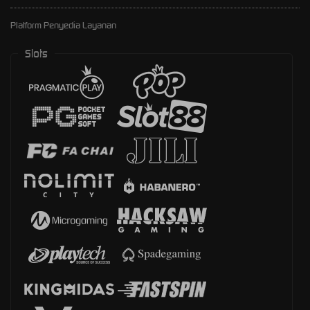
Platform Penyedia Layanan
Slots