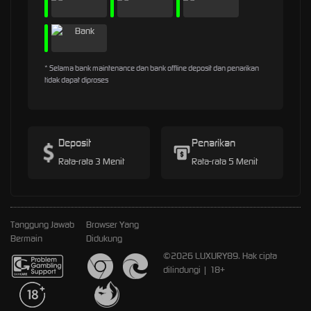
* Selama bank maintenance dan bank offline deposit dan penarikan
tidak dapat diproses
Deposit
Penarikan
Rata-rata 3 Menit
Rata-rata 5 Menit
Tanggung Jawab
Browser Yang
Bermain
Didukung
©2026 LUXURY89. Hak cipta
dilindungi | 18+