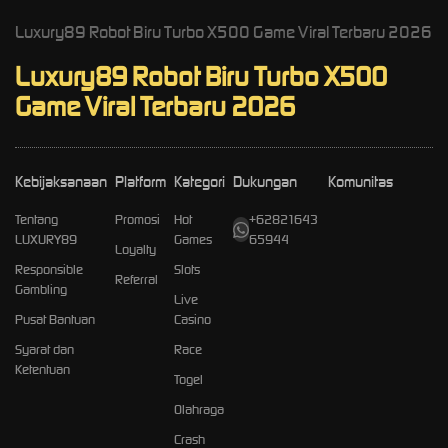
Luxury89 Robot Biru Turbo X500 Game Viral Terbaru 2026
Luxury89 Robot Biru Turbo X500
Game Viral Terbaru 2026
Kebijaksanaan
Platform
Kategori
Dukungan
Komunitas
Tentang
Promosi
Hot
+62821643
LUXURY89
Games
65944
Loyalty
Responsible
Slots
Referral
Gambling
Live
Pusat Bantuan
Casino
Syarat dan
Race
Ketentuan
Togel
Olahraga
Crash