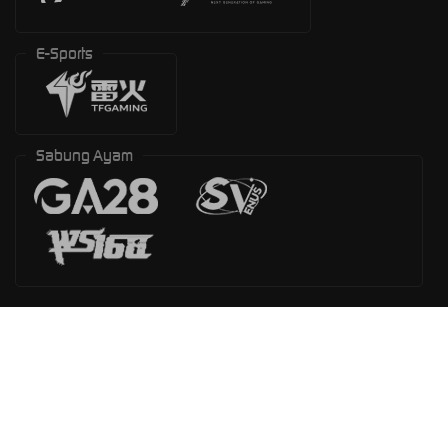
E-Sports
Sabung Ayam