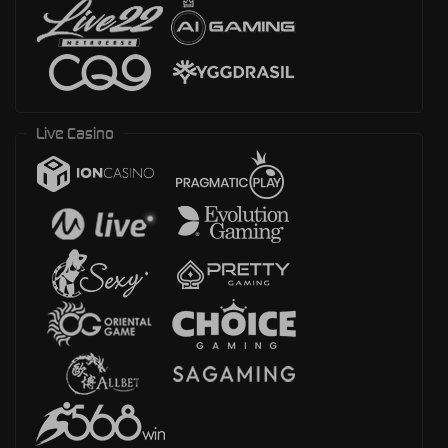
Live Casino