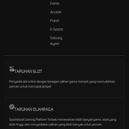
Game
Arcade
Poker
E-Sports
Sabung
Ayam
TARUHAN SLOT
Penyedia slot online dengan beragam pilihan game menarik yang memudahkan
pemain untuk mencapai jackpot
TARUHAN OLAHRAGA
Sportsbook Gaming Platform Terbaik menawarkan lebih banyak game, odds yang
lebih tinggi, dan menyediakan pilihan yang lebih banyak untuk pemain.