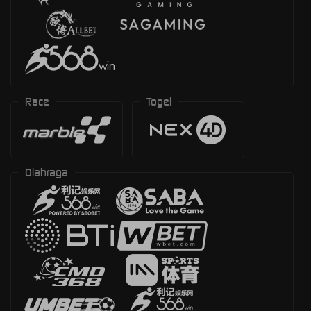
Race
Togel
Olahraga