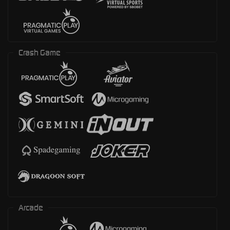
Crash Game
Arcade