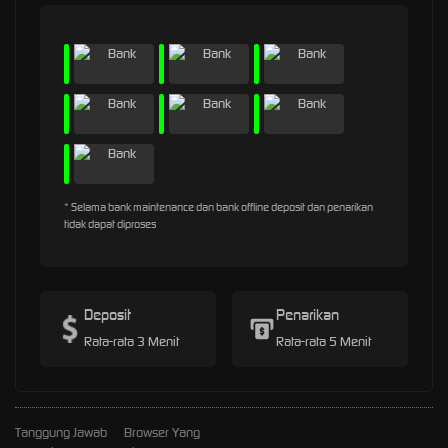
* Selama bank maintenance dan bank offline deposit dan penarikan
tidak dapat diproses
Deposit
Penarikan
Rata-rata 3 Menit
Rata-rata 5 Menit
Tanggung Jawab
Browser Yang