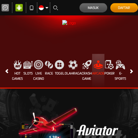
MASUK
DAFTAR
HOT
SLOTS
LIVE
RACE
TOGEL
OLAHRAGA
CRASH
ARCADE
POKER
E-
SABUN
GAMES
CASINO
GAME
SPORTS
AYAM