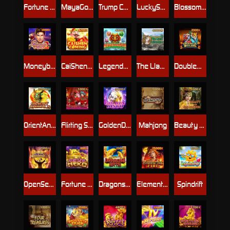
Fortune Treasure
MayaGoldCrazy
Trump Card
LuckySeven
Blossom of Wealth
Moneybags Man 2
CaiShen Coming
Legendary5
The Llama Adventure
DoubleWilds
OrientAnimals
Flirting Scholar Tang
GoldenDisco
Mahjong
Beauty And The Kingdom
OpenSesameII
Fortune Neko
DragonsGate
Elemental Link Fire
Spindrift