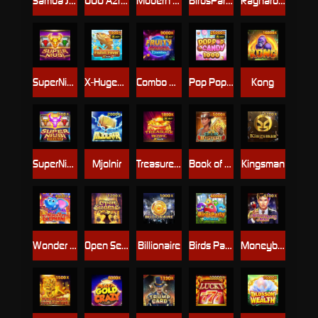
Samba Jewel
UGO Aztec Gold
Modern Gods
BirdsParty
Ragnarok : Thor VS Loki
SuperNiubi
X-Huge_Fishin' Fever X-Huge
Combo Fruity Bonanza Combo
Pop Pop Candy 1000
Kong
SuperNiubiDeluxe
Mjolnir
TreasureBowl
Book of Mystery
Kingsman
Wonder Elephant
Open Sesame
Billionaire
Birds Party Deluxe
Moneybags Man