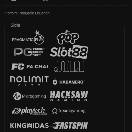
Platform Penyedia Layanan
Slots