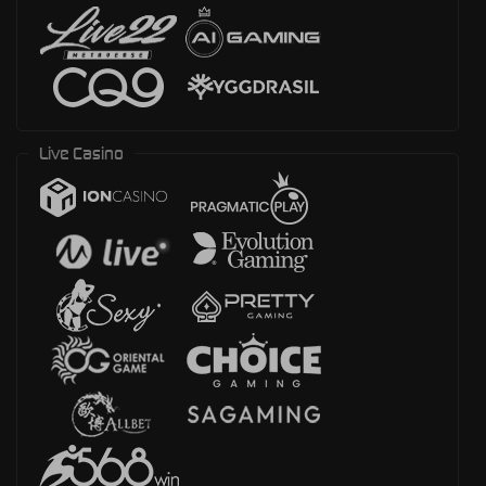
Live Casino