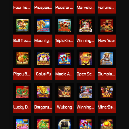
Four Treasures
Prosperity Tiger
Rooster In Love
MarvelousIV
FortuneHorse
Bull Treasure
Moonlight Treasure
TripleKingKong
Winning Mask II
New Year
Piggy Bank
GoLaiFu
Magic Ace
Open Sesame Mega
Olympian Temple
Lucky Dragons
DragonsWorld
Wukong
Winning Mask
MinerBabe